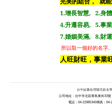
完美的組合，
就能
1.
增長智慧
, 2.
身
4.
升遷容易
, 5.
事
7.
婚姻美滿
, 8.
財
所以取一個好的名字
人旺財旺
，事業
台中紘騰命理陽宅姓名
公司地址：台中市北區青島東街33號 (
電話：04-22985340傳真：04-229