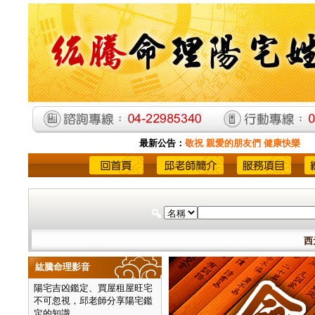
最新公告：
敬祝 親愛的朋友們 健康快樂
西
紘騰命理影音
陽宅吉凶鑑定、買屋租屋旺宅
不可忽視，邱老師分享陽宅鑑
定的知識