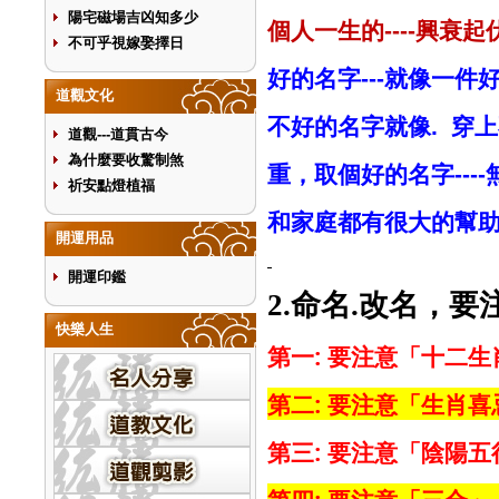
陽宅磁場吉凶知多少
個人一生的
興衰起
----
不可乎視嫁娶擇日
好的名字
就像一件
---
道觀文化
不好的名字就像
穿上
.
道觀---道貫古今
為什麼要收驚制煞
重，
取個好的名字
----
祈安點燈植福
和家
庭
都有很大的幫
開運用品
開運印鑑
命名
改名，要
2.
.
快樂人生
第一
:
要注意「十二生
第二
:
要注意「生肖喜
第三
:
要注意「陰陽五