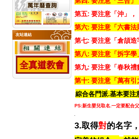
第四
:
要注意「三合」
第五
:
要注意「沖」，
第六
:
要注意「六書法
友站連結
第七
:
要注意「倉頡造
第八
:
要注意「拆字學
第九
:
要注意「春秋禮
第十
:
要注意「萬有引
綜合各門派
基本要注
.
新生嬰兒取名
一定要配合
PS:
.
對
3.
取得
的名字