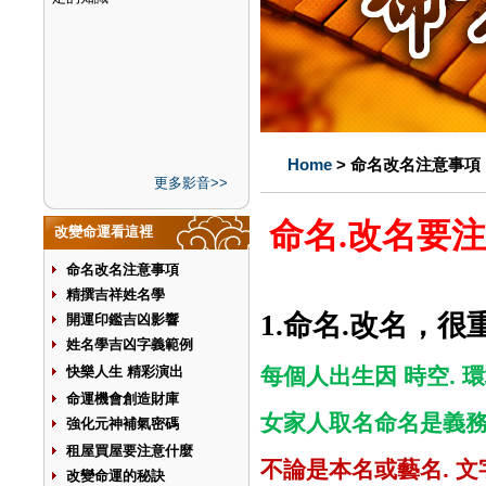
Home
> 命名改名注意事項
更多影音>>
命名
.
改名要注
改變命運看這裡
命名改名注意事項
精撰吉祥姓名學
命名
改名，很
1.
.
開運印鑑吉凶影響
姓名學吉凶字義範例
每個人出生因
時空
環
快樂人生 精彩演出
.
命運機會創造財庫
女家人取名命名是義
強化元神補氣密碼
租屋買屋要注意什麼
不論是本名或藝名
文
.
改變命運的秘訣